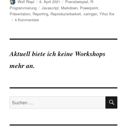
Autor
Veröffentlicht
Kategorien
Wolf Riepl
6. April 2021
Praxisbeispiel
,
R-
am
Schlagwörter
Programmierung
Javascript
,
Markdown
,
Powerpoint
,
Präsentation
,
Reporting
,
Reproduzierbarkeit
,
xaringan
,
Yihui Xie
zu
4 Kommentare
Datenanalysen
präsentieren:
Warum
ich
nicht
Aktuell biete ich keine Workshops
Powerpoint
verwende
mehr an.
SU
Suchen
nach: