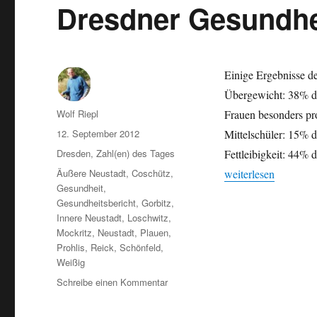
Vornamen
Dresdner Gesundhe
in
Dresden
Einige Ergebnisse de
Übergewicht: 38% de
Autor
Wolf Riepl
Frauen besonders pr
Veröffentlicht
12. September 2012
Mittelschüler: 15% 
am
Kategorien
Dresden
,
Zahl(en) des Tages
Fettleibigkeit: 44%
Schlagwörter
„Dresdner Gesundhei
Äußere Neustadt
,
Coschütz
,
weiterlesen
Gesundheit
,
Gesundheitsbericht
,
Gorbitz
,
Innere Neustadt
,
Loschwitz
,
Mockritz
,
Neustadt
,
Plauen
,
Prohlis
,
Reick
,
Schönfeld
,
Weißig
zu
Schreibe einen Kommentar
Dresdner
Gesundheitsbericht