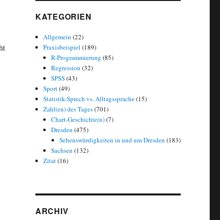
KATEGORIEN
Allgemein
(22)
ht
Praxisbeispiel
(189)
R-Programmierung
(85)
Regression
(32)
SPSS
(43)
Sport
(49)
Statistik-Sprech vs. Alltagssprache
(15)
d ungewöhnliche Vornamen in Dresden“
Zahl(en) des Tages
(701)
Chart-Geschichte(n)
(7)
Dresden
(475)
Sehenswürdigkeiten in und um Dresden
(183)
Sachsen
(132)
Zitat
(16)
ARCHIV