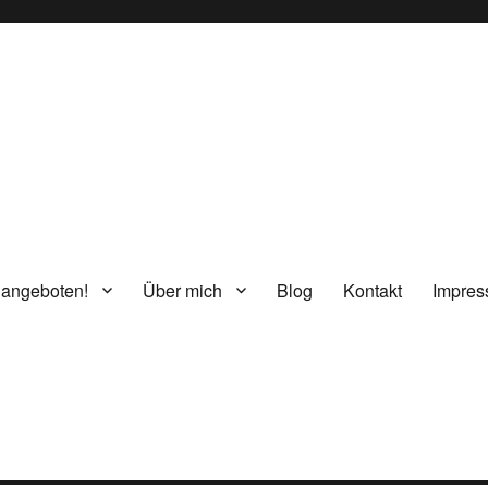
g
 angeboten!
Über mich
Blog
Kontakt
Impre