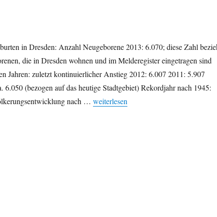
burten in Dresden: Anzahl Neugeborene 2013: 6.070; diese Zahl bezie
orenen, die in Dresden wohnen und im Melderegister eingetragen sind
en Jahren: zuletzt kontinuierlicher Anstieg 2012: 6.007 2011: 5.907
. 6.050 (bezogen auf das heutige Stadtgebiet) Rekordjahr nach 1945:
„2013: Geburtenrekord, beliebteste un
ölkerungsentwicklung nach …
weiterlesen