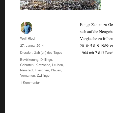
Einige Zahlen zu Ge
sich auf die Neugeb
Autor
Wolf Riepl
Vergleiche zu früher
Veröffentlicht
27. Januar 2014
2010: 5.819 1989: ca
am
Kategorien
Dresden
,
Zahl(en) des Tages
1964 mit 7.813 Bev
Schlagwörter
Bevölkerung
,
Drillinge
,
Geburten
,
Klotzsche
,
Leuben
,
Neustadt
,
Pieschen
,
Plauen
,
Vornamen
,
Zwillinge
zu
1 Kommentar
2013:
Geburtenrekord,
beliebteste
und
ungewöhnliche