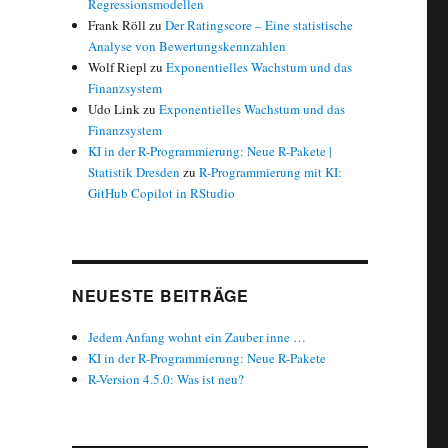
Regressionsmodellen
Frank Röll
zu
Der Ratingscore – Eine statistische
Analyse von Bewertungskennzahlen
Wolf Riepl
zu
Exponentielles Wachstum und das
Finanzsystem
Udo Link
zu
Exponentielles Wachstum und das
Finanzsystem
KI in der R-Programmierung: Neue R-Pakete |
Statistik Dresden
zu
R-Programmierung mit KI:
GitHub Copilot in RStudio
NEUESTE BEITRÄGE
Jedem Anfang wohnt ein Zauber inne …
KI in der R-Programmierung: Neue R-Pakete
R-Version 4.5.0: Was ist neu?