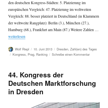
den deutschen Kongress-Städten: 5. Platzierung im
europäischen Vergleich: 47. Platzierung im weltweiten
Vergleich: 88. besser platziert in Deutschland (in Klammern
der weltweite Rangplatz): Berlin (3.), München (27.),
Hamburg (68.), Frankfurt am Main (87.) Weitere Zahlen …
„Dresden als Kongress-Standort etabliert“
weiterlesen
Autor
Veröffentlicht
Kategorien
Wolf Riepl
10. Juni 2013
Dresden
,
Zahl(en) des Tages
am
Schlagwörter
zu
Kongress
,
Prag
,
Ranking
Schreibe einen Kommentar
Dresden
als
Kongress-
44. Kongress der
Standort
etabliert
Deutschen Marktforschung
in Dresden