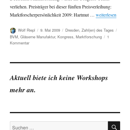
verliehen. Preisträger bei dieser fünften Preisverleihung:
„44. Kongress der
Marktforscherpersönlichkeit 2009: Hartmut …
weiterlesen
Autor
Veröffentlicht
Kategorien
Schlag
Wolf Riepl
9. Mai 2009
Dresden
,
Zahl(en) des Tages
am
BVM
,
Gläserne Manufaktur
,
Kongress
,
Marktforschung
1
zu
Kommentar
44.
Kongress
der
Deutschen
Marktforschung
Aktuell biete ich keine Workshops
in
Dresden
mehr an.
SU
Suchen