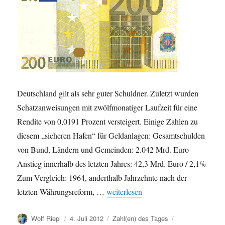
Deutschland gilt als sehr guter Schuldner. Zuletzt wurden
Schatzanweisungen mit zwölfmonatiger Laufzeit für eine
Rendite von 0,0191 Prozent versteigert. Einige Zahlen zu
diesem „sicheren Hafen“ für Geldanlagen: Gesamtschulden
von Bund, Ländern und Gemeinden: 2.042 Mrd. Euro
Anstieg innerhalb des letzten Jahres: 42,3 Mrd. Euro / 2,1%
Zum Vergleich: 1964, anderthalb Jahrzehnte nach der
„Deutsche Staatsschulden klettern üb
letzten Währungsreform, …
weiterlesen
Autor
Veröffentlicht
Kategorien
Schlagwörter
Wolf Riepl
4. Juli 2012
Zahl(en) des Tages