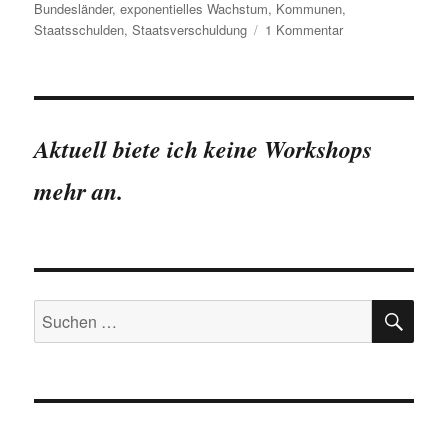
am
Bundesländer
,
exponentielles Wachstum
,
Kommunen
,
zu
Staatsschulden
,
Staatsverschuldung
1 Kommentar
Deutsche
Staatsschulden
klettern
über
die
Aktuell biete ich keine Workshops
Marke
von
mehr an.
2.000
Milliarden
Euro
SU
Suchen
nach: