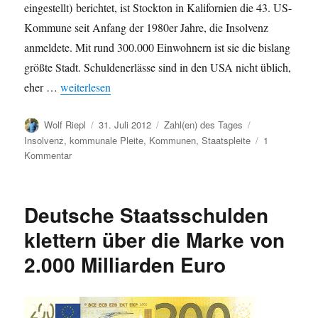
eingestellt) berichtet, ist Stockton in Kalifornien die 43. US-
Kommune seit Anfang der 1980er Jahre, die Insolvenz
anmeldete. Mit rund 300.000 Einwohnern ist sie die bislang
größte Stadt. Schuldenerlässe sind in den USA nicht üblich,
„Kommunale Insolvenzen: Beispiel USA“
eher …
weiterlesen
Autor
Veröffentlicht
Kategorien
Schlagwörter
Wolf Riepl
31. Juli 2012
Zahl(en) des Tages
am
Insolvenz
,
kommunale Pleite
,
Kommunen
,
Staatspleite
1
zu
Kommentar
Kommunale
Insolvenzen:
Beispiel
Deutsche Staatsschulden
USA
klettern über die Marke von
2.000 Milliarden Euro