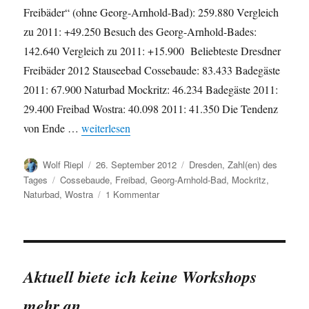
Freibäder“ (ohne Georg-Arnhold-Bad): 259.880 Vergleich
zu 2011: +49.250 Besuch des Georg-Arnhold-Bades:
142.640 Vergleich zu 2011: +15.900 Beliebteste Dresdner
Freibäder 2012 Stauseebad Cossebaude: 83.433 Badegäste
2011: 67.900 Naturbad Mockritz: 46.234 Badegäste 2011:
29.400 Freibad Wostra: 40.098 2011: 41.350 Die Tendenz
„Besucherzahlen in Dresdner Freibädern: Saison 20
von Ende …
weiterlesen
Autor
Veröffentlicht
Kategorien
Wolf Riepl
26. September 2012
Dresden
,
Zahl(en) des
am
Schlagwörter
Tages
Cossebaude
,
Freibad
,
Georg-Arnhold-Bad
,
Mockritz
,
zu
Naturbad
,
Wostra
1 Kommentar
Besucherzahlen
in
Dresdner
Freibädern:
Saison
Aktuell biete ich keine Workshops
2012
mehr an.