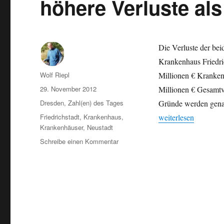
höhere Verluste als
Euro
Die Verluste der bei
Krankenhaus Friedric
Autor
Wolf Riepl
Millionen € Kranken
Veröffentlicht
29. November 2012
Millionen € Gesamtv
am
Kategorien
Dresden
,
Zahl(en) des Tages
Gründe werden genan
Schlagwörter
„Dresdner städtische
Friedrichstadt
,
Krankenhaus
,
weiterlesen
Krankenhäuser
,
Neustadt
zu
Schreibe einen Kommentar
Dresdner
städtische
Krankenhäuser:
höhere
Verluste
als
erwartet