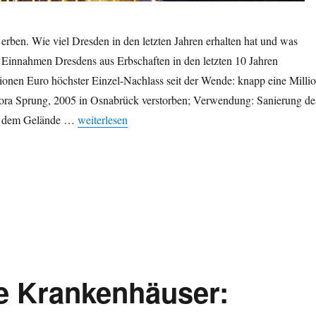
rben. Wie viel Dresden in den letzten Jahren erhalten hat und was
: Einnahmen Dresdens aus Erbschaften in den letzten 10 Jahren
lionen Euro höchster Einzel-Nachlass seit der Wende: knapp eine Milli
ra Sprung, 2005 in Osnabrück verstorben; Verwendung: Sanierung de
„Auch Städte können erben: Dresden erhält 3 Mio. E
f dem Gelände …
weiterlesen
e Krankenhäuser: