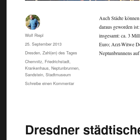
Auch Städte können e
daraus geworden ist
Autor
Wolf Riepl
insgesamt: ca. 3 Mil
Veröffentlicht
25. September 2013
Euro; Arzt-Witwe Do
am
Kategorien
Dresden
,
Zahl(en) des Tages
Neptunbrunnens au
Schlagwörter
Chemnitz
,
Friedrichstadt
,
Krankenhaus
,
Neptunbrunnen
,
Sandstein
,
Stadtmuseum
zu
Schreibe einen Kommentar
Auch
Städte
können
erben:
Dresden
erhält
Dresdner städtisch
3
Mio.