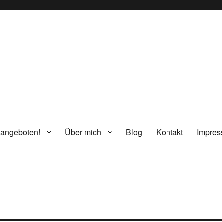
g
 angeboten!
Über mich
Blog
Kontakt
Impre