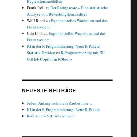
Regressionsmodellen
Frank Röll
zu
Der Ratingscore – Eine statistische
Analyse von Bewertungskennzahlen
Wolf Riepl
zu
Exponentielles Wachstum und das
Finanzsystem
Udo Link
zu
Exponentielles Wachstum und das
Finanzsystem
KI in der R-Programmierung: Neue R-Pakete |
Statistik Dresden
zu
R-Programmierung mit KI:
GitHub Copilot in RStudio
NEUESTE BEITRÄGE
Jedem Anfang wohnt ein Zauber inne …
KI in der R-Programmierung: Neue R-Pakete
R-Version 4.5.0: Was ist neu?