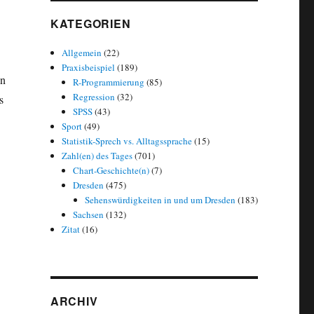
KATEGORIEN
Allgemein
(22)
Praxisbeispiel
(189)
on
R-Programmierung
(85)
Regression
(32)
s
SPSS
(43)
uro“
Sport
(49)
Statistik-Sprech vs. Alltagssprache
(15)
Zahl(en) des Tages
(701)
Chart-Geschichte(n)
(7)
Dresden
(475)
Sehenswürdigkeiten in und um Dresden
(183)
Sachsen
(132)
Zitat
(16)
ARCHIV