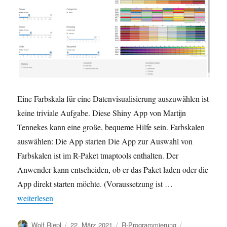
Eine Farbskala für eine Datenvisualisierung auszuwählen ist
keine triviale Aufgabe. Diese Shiny App von Martijn
Tennekes kann eine große, bequeme Hilfe sein. Farbskalen
auswählen: Die App starten Die App zur Auswahl von
Farbskalen ist im R-Paket tmaptools enthalten. Der
Anwender kann entscheiden, ob er das Paket laden oder die
App direkt starten möchte. (Voraussetzung ist …
„Farbskalen in R auswählen per App: Der Palette Explorer (tmapt
weiterlesen
Autor
Veröffentlicht
Kategorien
Schlagwörter
Wolf Riepl
22. März 2021
R-Programmierung