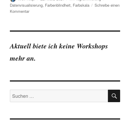
am
Datenvisualisierung
,
Farbenblindheit
,
Farbskala
Schreibe einen
zu
Kommentar
Farbskalen
in
R
auswählen
per
Aktuell biete ich keine Workshops
App:
Der
mehr an.
Palette
Explorer
(tmaptools)
SU
Suchen
nach: