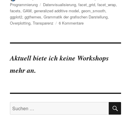
am
Schlagwörter
Programmierung
Datenvisualisierung
,
facet_grid
,
facet_wrap
,
facets
,
GAM
,
generalized additive model
,
geom_smooth
,
ggplot2
,
ggthemes
,
Grammatik der grafischen Darstellung
,
zu
Overplotting
,
Transparenz
6 Kommentare
ggplot2:
Die
vier
fortgeschrittenen
Schichten
Aktuell biete ich keine Workshops
mehr an.
SU
Suchen
nach: