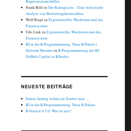
Regressionsmodellen
Frank Röll
zu
Der Ratingscore – Eine statistische
Analyse von Bewertungskennzahlen
Wolf Riepl
zu
Exponentielles Wachstum und das
Finanzsystem
Udo Link
zu
Exponentielles Wachstum und das
Finanzsystem
KI in der R-Programmierung: Neue R-Pakete |
Statistik Dresden
zu
R-Programmierung mit KI:
GitHub Copilot in RStudio
NEUESTE BEITRÄGE
Jedem Anfang wohnt ein Zauber inne …
KI in der R-Programmierung: Neue R-Pakete
R-Version 4.5.0: Was ist neu?