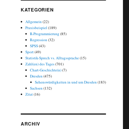
KATEGORIEN
Allgemein
(22)
Praxisbeispiel
(189)
R-Programmierung
(85)
Regression
(32)
SPSS
(43)
Sport
(49)
Statistik-Sprech vs. Alltagssprache
(15)
Zahl(en) des Tages
(701)
Chart-Geschichte(n)
(7)
Dresden
(475)
Sehenswürdigkeiten in und um Dresden
(183)
Sachsen
(132)
Zitat
(16)
ARCHIV