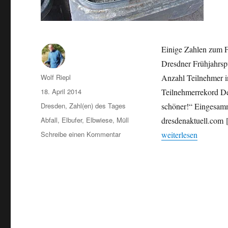
Einige Zahlen zum F
Dresdner Frühjahrsp
Autor
Wolf Riepl
Anzahl Teilnehmer i
Veröffentlicht
18. April 2014
Teilnehmerrekord De
am
Kategorien
Dresden
,
Zahl(en) des Tages
schöner!“ Eingesamm
Schlagwörter
Abfall
,
Elbufer
,
Elbwiese
,
Müll
dresdenaktuell.com [
zu
„Dresdner Frühjahrs
Schreibe einen Kommentar
weiterlesen
Dresdner
Frühjahrsputz
2014:
Teilnehmerrekord