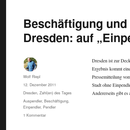
Beschäftigung und
Dresden: auf „Einp
Dresden ist zur Dec
Ergebnis kommt eine S
Autor
Wolf Riepl
Pressemitteilung v
Veröffentlicht
12. Dezember 2011
Stadt ohne Einpendle
am
Kategorien
Dresden
,
Zahl(en) des Tages
Andererseits gibt es
Schlagwörter
Auspendler
,
Beschäftigung
,
Einpendler
,
Pendler
zu
1 Kommentar
Beschäftigung
und