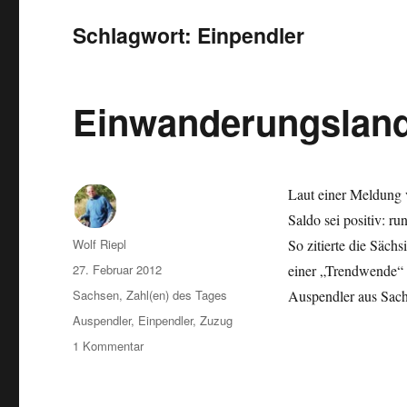
Schlagwort:
Einpendler
Einwanderungslan
Laut einer Meldung 
Saldo sei positiv: 
Autor
Wolf Riepl
So zitierte die Säch
Veröffentlicht
27. Februar 2012
einer „Trendwende“ s
am
Kategorien
Sachsen
,
Zahl(en) des Tages
Auspendler aus Sach
Schlagwörter
Auspendler
,
Einpendler
,
Zuzug
zu
1 Kommentar
Einwanderungsland
Sachsen