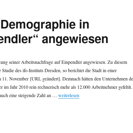
 Demographie in
endler“ angewiesen
kung seiner Arbeitsnachfrage auf Einpendler angewiesen. Zu diesem
tudie des ifo-Instituts Dresden, so berichtet die Stadt in einer
om 11. November [URL geändert]. Demnach hätten den Unternehmen de
r im Jahr 2010 rein rechnerisch mehr als 12.000 Arbeitnehmer gefehlt.
„Beschäftigung und Demographie in Dr
 auch eine steigende Zahl an …
weiterlesen