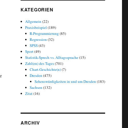
KATEGORIEN
Allgemein
(22)
Praxisbeispiel
(189)
R-Programmierung
(85)
Regression
(32)
SPSS
(43)
Sport
(49)
Statistik-Sprech vs. Alltagssprache
(15)
Zahl(en) des Tages
(701)
Chart-Geschichte(n)
(7)
r
Dresden
(475)
Sehenswürdigkeiten in und um Dresden
(183)
Sachsen
(132)
esden: auf „Einpendler“ angewiesen“
Zitat
(16)
ARCHIV