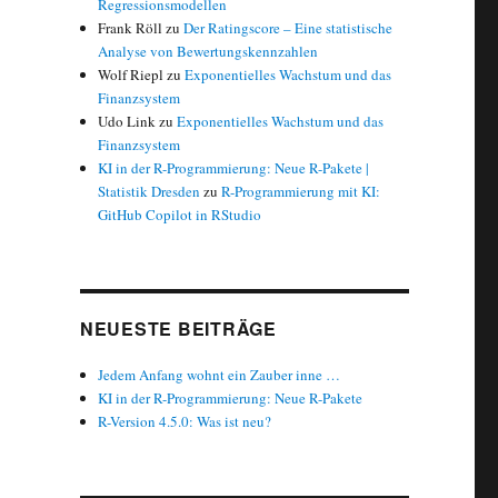
Regressionsmodellen
Frank Röll
zu
Der Ratingscore – Eine statistische
Analyse von Bewertungskennzahlen
Wolf Riepl
zu
Exponentielles Wachstum und das
Finanzsystem
Udo Link
zu
Exponentielles Wachstum und das
Finanzsystem
KI in der R-Programmierung: Neue R-Pakete |
Statistik Dresden
zu
R-Programmierung mit KI:
GitHub Copilot in RStudio
NEUESTE BEITRÄGE
Jedem Anfang wohnt ein Zauber inne …
KI in der R-Programmierung: Neue R-Pakete
R-Version 4.5.0: Was ist neu?