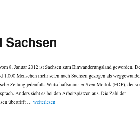
d Sachsen
vom 8. Januar 2012 ist Sachsen zum Einwanderungsland geworden. D
rund 1.000 Menschen mehr seien nach Sachsen gezogen als weggewander
sische Zeitung jedenfalls Wirtschaftsminister Sven Morlok (FDP), der v
prach. Anders sieht es bei den Arbeitsplätzen aus. Die Zahl der
„Einwanderungsland Sachsen“
sen übertrifft …
weiterlesen