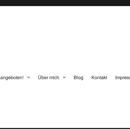
g
 angeboten!
Über mich
Blog
Kontakt
Impre