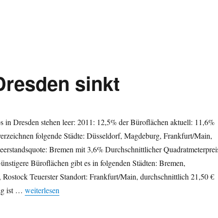
Dresden sinkt
 in Dresden stehen leer: 2011: 12,5% der Büroflächen aktuell: 11,6%
erzeichnen folgende Städte: Düsseldorf, Magdeburg, Frankfurt/Main,
Leerstandsquote: Bremen mit 3,6% Durchschnittlicher Quadratmeterprei
ünstigere Büroflächen gibt es in folgenden Städten: Bremen,
Rostock Teuerster Standort: Frankfurt/Main, durchschnittlich 21,50 €
„Büro-Leerstand in Dresden sinkt“
ag ist …
weiterlesen