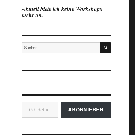
Aktuell biete ich keine Workshops
mehr an.
SUCHEN
Suchen
nach:
Gib deine E-Mail-Adresse ein ...
ABONNIEREN
Büro-Leerstand in Dresden“