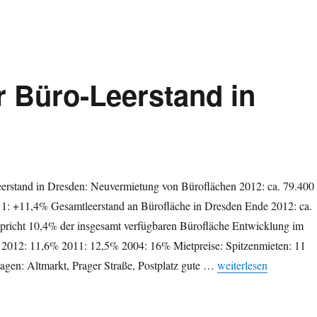
r Büro-Leerstand in
rstand in Dresden: Neuvermietung von Büroflächen 2012: ca. 79.400
11: +11,4% Gesamtleerstand an Bürofläche in Dresden Ende 2012: ca.
spricht 10,4% der insgesamt verfügbaren Bürofläche Entwicklung im
 2012: 11,6% 2011: 12,5% 2004: 16% Mietpreise: Spitzenmieten: 11
„Weiterhin sinkender 
Lagen: Altmarkt, Prager Straße, Postplatz gute …
weiterlesen