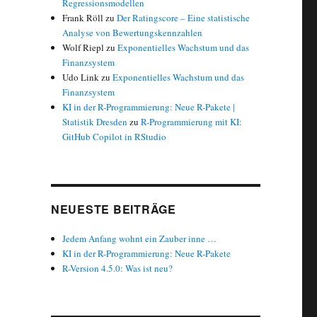
Regressionsmodellen
Frank Röll
zu
Der Ratingscore – Eine statistische
Analyse von Bewertungskennzahlen
Wolf Riepl
zu
Exponentielles Wachstum und das
Finanzsystem
Udo Link
zu
Exponentielles Wachstum und das
Finanzsystem
KI in der R-Programmierung: Neue R-Pakete |
Statistik Dresden
zu
R-Programmierung mit KI:
GitHub Copilot in RStudio
NEUESTE BEITRÄGE
Jedem Anfang wohnt ein Zauber inne …
KI in der R-Programmierung: Neue R-Pakete
R-Version 4.5.0: Was ist neu?