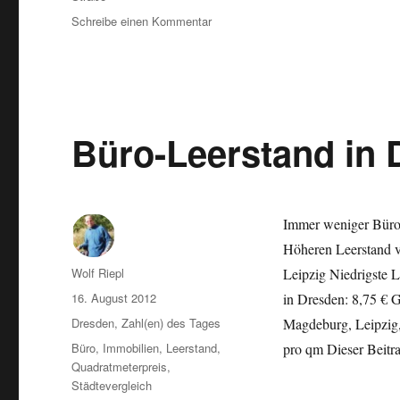
zu
Schreibe einen Kommentar
Weiterhin
sinkender
Büro-
Leerstand
in
Dresden
Büro-Leerstand in 
Immer weniger Büros
Höheren Leerstand v
Autor
Wolf Riepl
Leipzig Niedrigste 
Veröffentlicht
16. August 2012
in Dresden: 8,75 € G
am
Kategorien
Dresden
,
Zahl(en) des Tages
Magdeburg, Leipzig, 
Schlagwörter
Büro
,
Immobilien
,
Leerstand
,
pro qm Dieser Beitr
Quadratmeterpreis
,
Städtevergleich