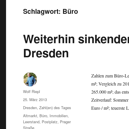
Schlagwort:
Büro
Weiterhin sinkende
Dresden
Zahlen zum Büro-Lee
m²; Vergleich zu 20
Autor
Wolf Riepl
265.000 m²; das ent
Veröffentlicht
25. März 2013
Zeitverlauf: Sommer
am
Kategorien
Dresden
,
Zahl(en) des Tages
Euro / m²; teuerste 
Schlagwörter
Altmarkt
,
Büro
,
Immobilien
,
Leerstand
,
Postplatz
,
Prager
Straße