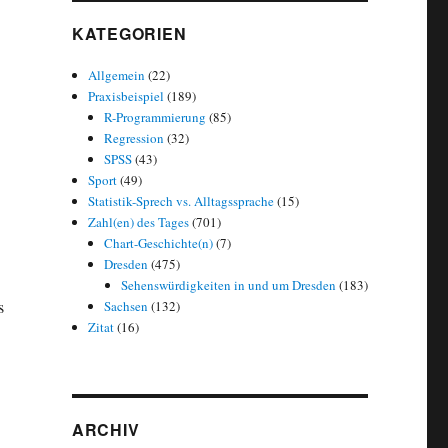
KATEGORIEN
Allgemein
(22)
Praxisbeispiel
(189)
R-Programmierung
(85)
Regression
(32)
SPSS
(43)
Sport
(49)
Statistik-Sprech vs. Alltagssprache
(15)
Zahl(en) des Tages
(701)
Chart-Geschichte(n)
(7)
Dresden
(475)
Sehenswürdigkeiten in und um Dresden
(183)
s
Sachsen
(132)
Zitat
(16)
ARCHIV