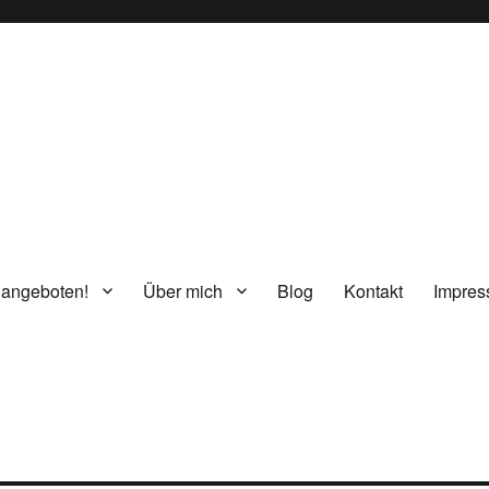
g
 angeboten!
Über mich
Blog
Kontakt
Impre