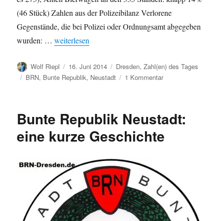
(46 Stück) Zahlen aus der Polizeibilanz Verlorene
Gegenstände, die bei Polizei oder Ordnungsamt abgegeben
„Bunte Republik Neustadt 2014: Einige Zahlen“
wurden: …
weiterlesen
Autor
Veröffentlicht
Kategorien
Wolf Riepl
16. Juni 2014
Dresden
,
Zahl(en) des Tages
am
Schlagwörter
zu
BRN
,
Bunte Republik
,
Neustadt
1 Kommentar
Bunte
Republik
Neustadt
Bunte Republik Neustadt:
2014:
Einige
eine kurze Geschichte
Zahlen