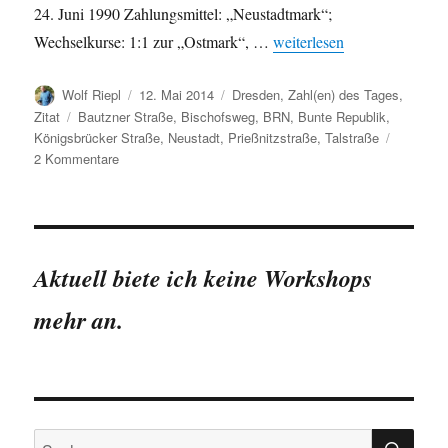
24. Juni 1990 Zahlungsmittel: „Neustadtmark“;
„Bunte Republik Neustadt: 
Wechselkurse: 1:1 zur „Ostmark“, …
weiterlesen
Autor
Veröffentlicht
Kategorien
Wolf Riepl
12. Mai 2014
Dresden
,
Zahl(en) des Tages
,
am
Schlagwörter
Zitat
Bautzner Straße
,
Bischofsweg
,
BRN
,
Bunte Republik
,
Königsbrücker Straße
,
Neustadt
,
Prießnitzstraße
,
Talstraße
zu
2 Kommentare
Bunte
Republik
Neustadt:
eine
kurze
Aktuell biete ich keine Workshops
Geschichte
mehr an.
SU
Suchen