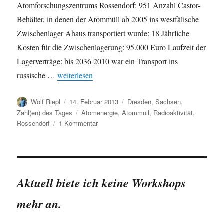
Atomforschungszentrums Rossendorf: 951 Anzahl Castor-
Behälter, in denen der Atommüll ab 2005 ins westfälische
Zwischenlager Ahaus transportiert wurde: 18 Jährliche
Kosten für die Zwischenlagerung: 95.000 Euro Laufzeit der
Lagerverträge: bis 2036 2010 war ein Transport ins
„„Sächsischer“ Atommüll: Folgekosten“
russische …
weiterlesen
Autor
Veröffentlicht
Kategorien
Wolf Riepl
14. Februar 2013
Dresden
,
Sachsen
,
am
Schlagwörter
Zahl(en) des Tages
Atomenergie
,
Atommüll
,
Radioaktivität
,
zu
Rossendorf
1 Kommentar
„Sächsischer“
Atommüll:
Folgekosten
Aktuell biete ich keine Workshops
mehr an.