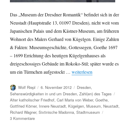
Das „Museum der Dresdner Romantik“ befindet sich in der
Neustadt (Hauptstraße 13, 01097 Dresden), nicht weit vom
Japanischen Palais und dem Kästner-Museum, am früheren
Wohnort des Malers Gerhard von Kügelgen. Einige Zahlen
& Fakten: Museumsgeschichte, Gottessegen, Goethe 1697
– 1699 Errichtung des heutigen Kügelgenhauses als
dreigeschossiges Gebäude im Rokoko-Stil; später wurde es
„Das Museum der Dresdner Rom
um ein Türmchen aufgestockt …
weiterlesen
Autor
Veröffentlicht
Kategorien
Wolf Riepl
6. November 2012
Dresden
,
am
Schlagw
Sehenswürdigkeiten in und um Dresden
,
Zahl(en) des Tages
Alter katholischer Friedhof
,
Carl Maria von Weber
,
Goethe
,
Gottfried Körner
,
Innere Neustadt
,
Kügelgen
,
Museum
,
Neustadt
,
Richard Wagner
,
Sixtinische Madonna
,
Stadtmuseum
zu
3 Kommentare
Das
Museum