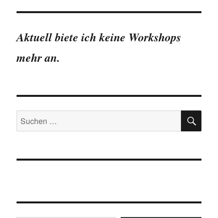
der
Dresdner
Romantik
Aktuell biete ich keine Workshops
(Kügelgenhaus)
in
mehr an.
Zahlen
SU
Suchen
nach:
Gib deine E-Mail-Adresse ein ...