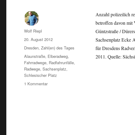
Anzahl polizeilich r
betroffen davon mit
Autor
Wolf Riepl
Güntzstraße / Dürers
Veröffentlicht
20. August 2012
Sachsenplatz Ecke Al
am
Kategorien
Dresden
,
Zahl(en) des Tages
für Dresdens Radver
Schlagwörter
Alaunstraße
,
Elberadweg
,
2011. Quelle: Sächs
Fahrradwege
,
Radfahrunfälle
,
Radwege
,
Sachsenplatz
,
Schlesischer Platz
zu
1 Kommentar
Fahrradunfälle
in
Dresden
2011