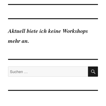
Aktuell biete ich keine Workshops
mehr an.
SU
Suchen
nach: